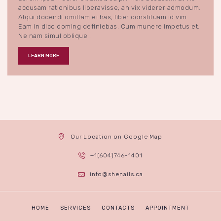
accusam rationibus liberavisse, an vix viderer admodum.
Atqui docendi omittam ei has, liber constituam id vim.
Eam in dico doming definiebas. Cum munere impetus et.
Ne nam simul oblique…
LEARN MORE
Our Location on Google Map
+1(604)746-1401
info@shenails.ca
HOME
SERVICES
CONTACTS
APPOINTMENT