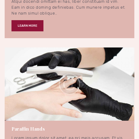
Atqui docendi omittam ei has, liber constituam id vim.
Eam in dico doming definiebas. Cum munere impetus et.
Ne nam simul oblique…
LEARN MORE
Trend
August 28, 2017
1452
Views
5
Likes
0
Paraffin Hands
Lorem ipsum dolor sit amet, ea pri meis accusam. Et vis