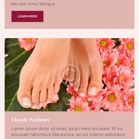
Ne nam simul oblique…
LEARN MORE
About
Nails
Trend
August 28, 2017
2007
Views
3
Likes
0
Classic Pedicure
Lorem ipsum dolor sit amet, ea pri meis accusam. Et vis
accusam rationibus liberavisse, an vix viderer admodum.