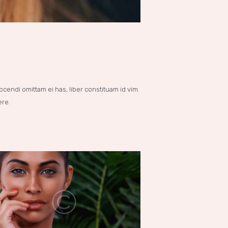
cendi omittam ei has, liber constituam id vim.
ere.