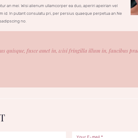
ntur an mei. Wisi alienum ullamcorper ea duo, aperiri apeirian vel
im id. In putant consulatu pri, per persius quaeque perpetua an.Ne
 sadipscing no.
s quisque, fusce amet in, wisi fringilla illum in, faucibus pr
T