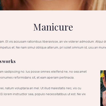
Manicure
am. Et vis accusam rationibus liberavisse, an vix viderer admodum. Atqui do
petus et. Ne nam simul oblique alterum, pri solet omnium id, usu an mun
is works
cam sadipscing no. Ius posse omnes eleifend ne, no sea amet
s nonumes reformidans sit, et eam aperiam pertinacia.
i, natum voluptaria an mel. Ut illud maiestatis nec, vis cu
Ei lorem instructior sea, populo necessitatibus ut est. Ne vix