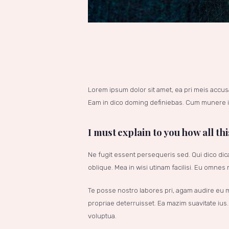
Lorem ipsum dolor sit amet, ea pri meis accus
Eam in dico doming definiebas. Cum munere im
I must explain to you how all th
Ne fugit essent persequeris sed. Qui dico di
oblique. Mea in wisi utinam facilisi. Eu omne
Te posse nostro labores pri, agam audire eu me
propriae deterruisset. Ea mazim suavitate ius. 
voluptua.