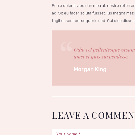
Porro deleniti apeirian mea at, nostro referre
ad. Sit eu facer soluta fuisset. Ius magna maz
fugit essent persequeris sed. Qui dico dicam
Odio vel pellentesque vivamu
amet et quis suspendisse.
Morgan King
LEAVE A COMMEN