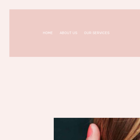
Home
About us
SHE NAILS
Nail Bar & Beauty Salon
Our
HOME
ABOUT US
OUR SERVICES
Services
Appointm
ent
Contacts