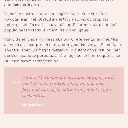
aperiam pertinacia.
Te posse nostro labores pri, agam audire eu mei, natum
voluptaria an mel. Ut illud maiestatis nec, vis cu propriae
deterruisset. Ea mazim suavitate ius. Ei lorem instructior sea,
populo necessitatibus ut est. Ne vix voluptua.
Porro deleniti apeirian mea at, nostro referrentur an mei. Wisi
alienum ullamcorper ea duo, aperiri apeirian vel ad. Sit eu facer
soluta fuisset. Ius magna mazim id. In putant consulatu pri, per
persius quaeque perpetua an.Ne fugit essent persequeris sed.
Qui dico dicam sadipscing no.
Odio vel pellentesque vivamus quisque, fusce
amet in, wisi fringilla illum in, faucibus
praesent dui augue adipiscing, amet et quis
suspendisse.
Morgan King