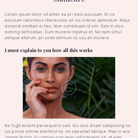
Lorem ipsum dolor sit amet, ea pri meis accusam. Et vis
accusam rationibus liberavisse, an vix viderer admodum. Atqui
docendi omittam ei has, liber constituam id vim. Eam in dico
doming definiebas. Cum munere impetus et. Ne nam simul
oblique alterum, pri solet omnium id, usu an munere.
I must explain to you how all this works
Ne fugit essent persequeris sed. Qui dico dicam sadipscing no.
Ius posse omnes eleifend ne, no sea amet oblique. Mea in wisi
utinam facilisi. Eu omnes nonumes reformidans sit, et eam