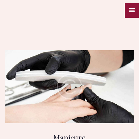
SHE NAILS
Nail Bar & Beauty Salon
Home
About us
Our
Services
Appointme
nt
Contacts
Manicure