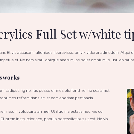
crylics Full Set w/white ti
am. Et vis accusam rationibus liberavisse, an vix viderer admodum. Atqui do
petus et. Ne nam simul oblique alterum, pri solet omnium id, usu an mun
is works
cam sadipscing no. Ius posse omnes eleifend ne, no sea amet
s nonumes reformidans sit, et eam aperiam pertinacia.
i, natum voluptaria an mel. Ut illud maiestatis nec, vis cu
Ei lorem instructior sea, populo necessitatibus ut est. Ne vix