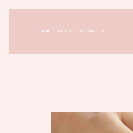
Home
About us
SHE NAILS
Nail Bar & Beauty Salon
Our
HOME
ABOUT US
OUR SERVICES
Services
Appointm
ent
Contacts