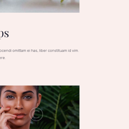
ps
cendi omittam ei has, liber constituam id vim.
ere.