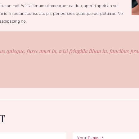
ntur an mei. Wisi alienum ullamcorper ea duo, aperiri apeirian vel
im id. In putant consulatu pri, per persius quaeque perpetua an.Ne
 sadipscing no.
s quisque, fusce amet in, wisi fringilla illum in, faucibus pr
T