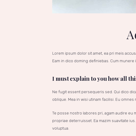
A
Lorem ipsum dolor sit amet, ea pri meis accus
Eam in dico doming definiebas. Cum munere im
I must explain to you how all th
Ne fugit essent persequeris sed. Qui dico di
oblique. Mea in wisi utinam facilisi. Eu omne
Te posse nostro labores pri, agam audire eu me
propriae deterruisset. Ea mazim suavitate ius. 
voluptua.