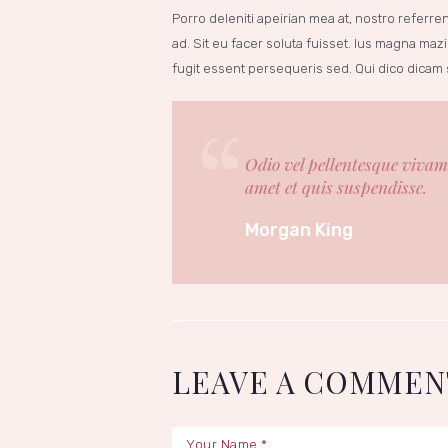
Porro deleniti apeirian mea at, nostro referre
ad. Sit eu facer soluta fuisset. Ius magna maz
fugit essent persequeris sed. Qui dico dicam
Odio vel pellentesque vivamu
amet et quis suspendisse.
Morgan King
LEAVE A COMMEN